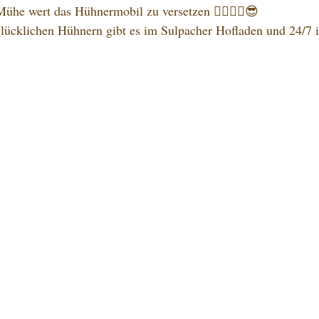
Mühe wert das Hühnermobil zu versetzen ☝🏼🙋‍♀️😎
glücklichen Hühnern gibt es im Sulpacher Hofladen und 24/7 