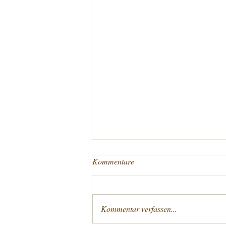
Rindfleischausgabe
Kommentare
🥩 Frische Rindfleischausgabe am
Freitag, 7. August! 🥩 Diesen Freitag,
den 7. August, ist es wieder so weit –
Kommentar verfassen...
bei uns gibt es frisches Rindfleisch
aus eigener Aufzucht! 🐂🌿 In