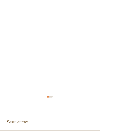
Kommentare
Sommerangebot 
Maultaschenliebe 😍