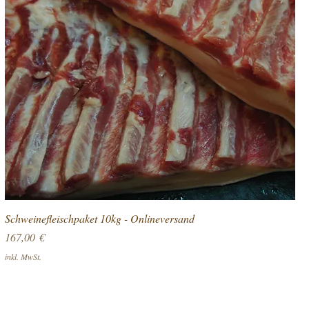
Schweinefleischpaket 10kg - Onlineversand
Preis
167,00 €
inkl. MwSt.