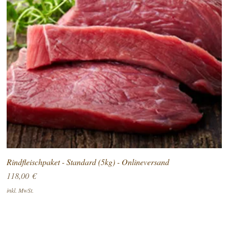
Rindfleischpaket - Standard (5kg) - Onlineversand
Preis
118,00 €
inkl. MwSt.