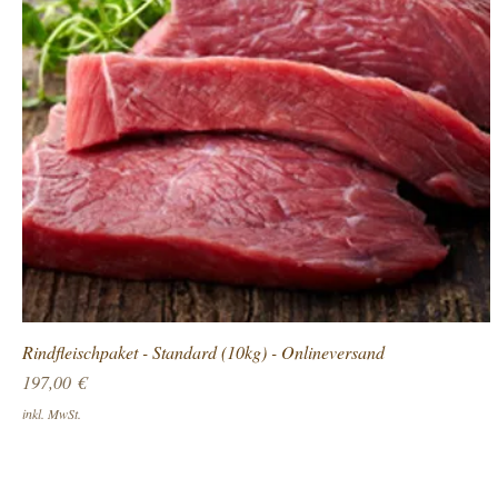
Rindfleischpaket - Standard (10kg) - Onlineversand
Preis
197,00 €
inkl. MwSt.