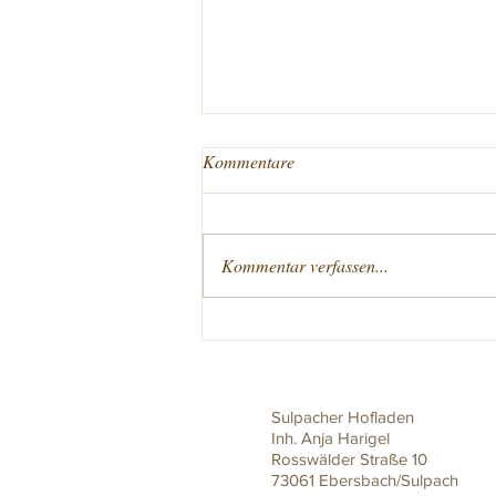
Rindfleischausgabe
Kommentare
🥩 Frische Rindfleischausgabe am
Freitag, 7. August! 🥩 Diesen Freitag,
den 7. August, ist es wieder so weit –
Kommentar verfassen...
bei uns gibt es frisches Rindfleisch
aus eigener Aufzucht! 🐂🌿 In
unserer Fleischtheke e
Sulpacher Hofladen
Inh. Anja Harigel
Rosswälder Straße 10
73061 Ebersbach/Sulpach