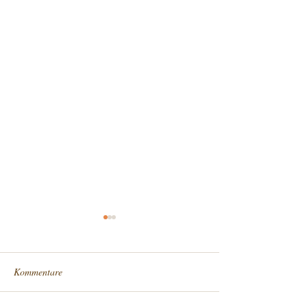
Kommentare
Sommerangebot 
Maultaschenliebe 😍