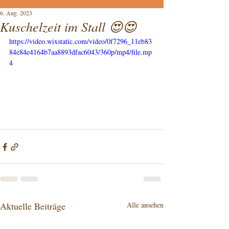
6. Aug. 2023
Kuschelzeit im Stall 😍😍
https://video.wixstatic.com/video/0f7296_11eb83
84e84e4164b7aa8893dfac6043/360p/mp4/file.mp
4
Aktuelle Beiträge
Alle ansehen