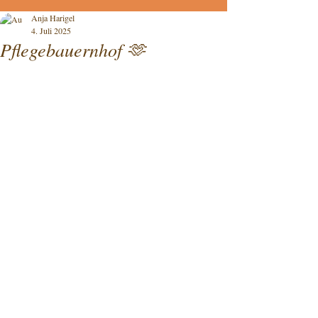
Anja Harigel
4. Juli 2025
Pflegebauernhof 🫶