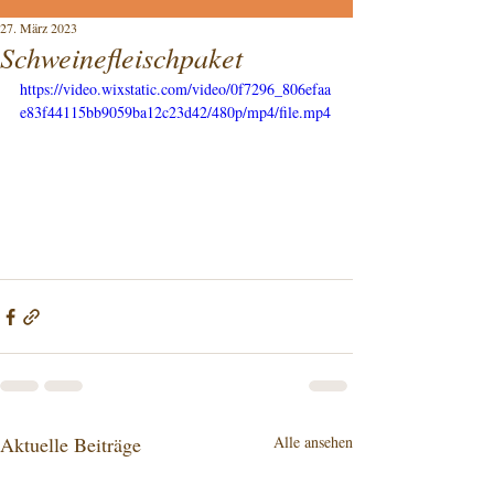
27. März 2023
Schweinefleischpaket
https://video.wixstatic.com/video/0f7296_806efaa
e83f44115bb9059ba12c23d42/480p/mp4/file.mp4
Aktuelle Beiträge
Alle ansehen