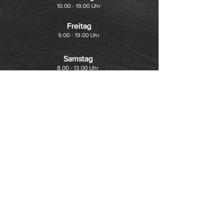
10.00 - 19.00
Uhr
Freitag
9.00 - 19.00
Uhr
Samstag
8.00 - 13.00
Uhr
Bestellungen werden nur telefonisch oder
per WhatsApp angenommen (keine
Emails) unter folgenden Telefonnummern:
07163 / 7562 oder
0175/7055411 (nur Bestellungen per
WhatsApp - keine Anrufe)