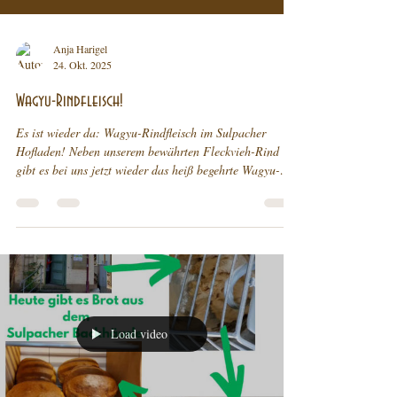
Anja Harigel
24. Okt. 2025
Wagyu-Rindfleisch!
Es ist wieder da: Wagyu-Rindfleisch im Sulpacher
Hofladen! Neben unserem bewährten Fleckvieh-Rind
gibt es bei uns jetzt wieder das heiß begehrte Wagyu-
Rindfleisch — für alle, die echten Fleischgenuss zu
schätzen wissen! 🥩 Warum Wagyu? Wagyu-Rinder sind
berühmt für ihr besonders fein marmoriertes Fleisch, das
sich durch zarte Fettäderchen auszeichnet. Diese sorgen
für: ✅ außergewöhnliche Zartheit ✅ intensiven,
buttrigen Geschmack ✅ hohen Anteil an gesunden
ungesättigten Fetts
Load video