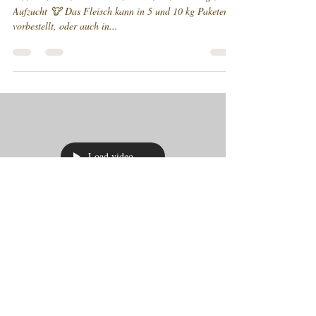
Rindfleisch
Einmal im Monat schlachten wir ein Rind aus eigener
Aufzucht 🐮 Das Fleisch kann in 5 und 10 kg Paketen
vorbestellt, oder auch in...
Load video
-