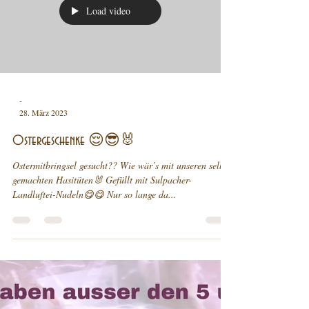
Load video
-
28. März 2023
Ostergeschenke 😌😎🐰
Ostermitbringsel gesucht?? Wie wär’s mit unseren selbst
gemachten Hasitüten🐰 Gefüllt mit Sulpacher-
Landluftei-Nudeln😋😋 Nur so lange da...